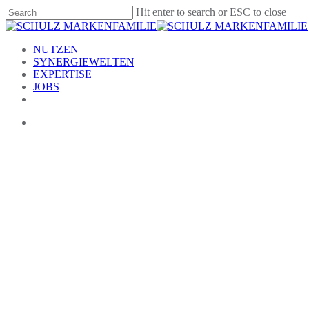
Skip
Hit enter to search or ESC to close
to
Close
main
Search
content
Menu
NUTZEN
SYNERGIEWELTEN
EXPERTISE
JOBS
Menu